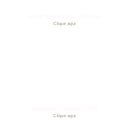
Mesa Operacional 1250 Y37
Clique aqui
Prateleira Tamburato 670
Clique aqui