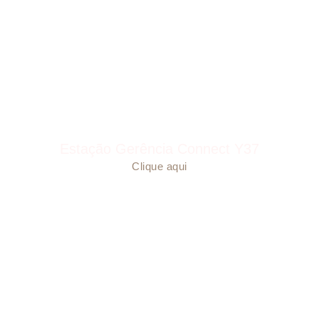
Estação Gerência Connect Y37
Clique aqui