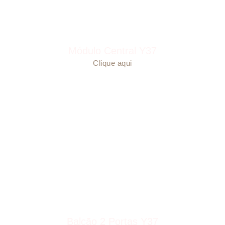
Módulo Central Y37
Clique aqui
Balcão 2 Portas Y37