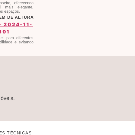
seira, oferecendo
l mais elegante,
es espaços.
EM DE ALTURA
el para diferentes
bilidade e evitando
móveis.
ES TÉCNICAS