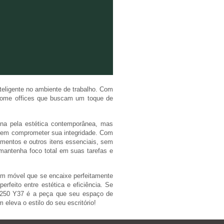
nteligente no ambiente de trabalho. Com
a home offices que buscam um toque de
ona pela estética contemporânea, mas
 sem comprometer sua integridade. Com
entos e outros itens essenciais, sem
mantenha foco total em suas tarefas e
m móvel que se encaixe perfeitamente
erfeito entre estética e eficiência. Se
1250 Y37 é a peça que seu espaço de
leva o estilo do seu escritório!