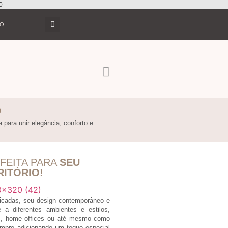
0
TO
O
 para unir elegância, conforto e
FEITA PARA
SEU
RITÓRIO!
ticadas, seu design contemporâneo e
e a diferentes ambientes e estilos,
ios, home offices ou até mesmo como
empre adicionando um toque especial