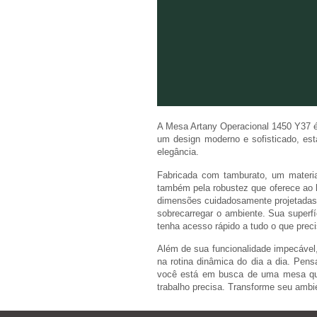
A Mesa Artany Operacional 1450 Y37 é a
um design moderno e sofisticado, est
elegância.
Fabricada com tamburato, um materia
também pela robustez que oferece ao 
dimensões cuidadosamente projetadas
sobrecarregar o ambiente. Sua superf
tenha acesso rápido a tudo o que pre
Além de sua funcionalidade impecáve
na rotina dinâmica do dia a dia. Pensa
você está em busca de uma mesa que
trabalho precisa. Transforme seu ambi