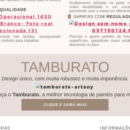
Acabamento refinado na parte tra
maior durabilidade e um visua
QUALIDADE
permitindo usar a mesa em diferent
SAPATAS COM
REGULAG
cável nas bordas, assegurando
Permite o ajuste perfeito do móv
 conforto para trabalhar.
superfícies, garantindo maior esta
desníveis no piso.
TAMBURATO
Design único, com muita robustez e muita imponência.
eça o
Tamburato
, a melhor tecnologia de painéis para 
CLIQUE E SAIBA MAIS
IDAS
INFORMAÇÕ