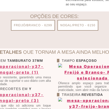
ao seu espaço.
OPÇÕES DE CORES:
FREIJÓ/BRANCO - 6299
NOGAL/PRETO - 6150
ETALHES
QUE TORNAM A MESA AINDA MELH
 EM
TAMBURATO 37MM
TAMPO
ESPAÇOSO
 e resistente, garantindo uma mesa
paz de suportar o uso diário com alta
Oferece amplo espaço para trab
idade.
permitindo que você organize
 RECORTES EM
Y
praticidade, sem abrir mão da funci
TRASEIRA
REVESTIDA
 que não só adiciona um toque
mas também contribui para a leveza