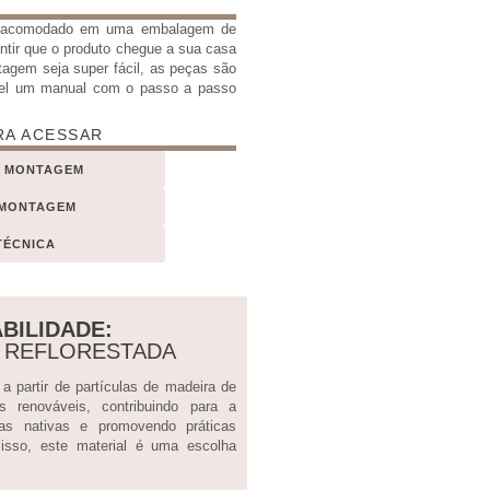
e acomodado em uma embalagem de
antir que o produto chegue a sua casa
tagem seja super fácil, as peças são
el um manual com o passo a passo
RA ACESSAR
E MONTAGEM
 MONTAGEM
TÉCNICA
BILIDADE:
A REFLORESTADA
 partir de partículas de madeira de
sos renováveis, contribuindo para a
tas nativas e promovendo práticas
 isso, este material é uma escolha