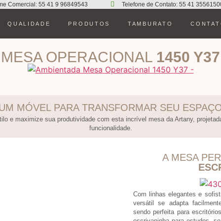
me Comercial: 55 41 9 96849543
Telefone de Contato: 55 41 3556150
QUALIDADE
PRODUTOS
TAMBURATO
CONTA
MESA OPERACIONAL
1450 Y37
UM MÓVEL PARA TRANSFORMAR SEU ESPAÇ
ilo e maximize sua produtividade com esta incrível mesa da Artany, projetada
funcionalidade.
A MESA PER
ESC
Com linhas elegantes e sofis
versátil se adapta facilment
sendo perfeita para escritór
escrivaninha para estudos, s