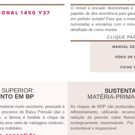
O móvel é enviado desmontado 
papelão de alta resistência para gar
em perfeito estado! Para que a mon
numeradas e enviamos com o móv
detalhado de como montar.
CLIQUE PA
MANUAL D
VÍDEO DE
FICHA 
 SUPERIOR:
SUSTENTA
NTO EM BP
MATÉRIA-PRIM
terial muito resistente, prensado à
As chapas de MDP são produzidas a
processo de Baixa Pressão (daí o
reflorestamento, utilizando recur
, a lâmina é fundida à chapa de
redução da pressão sobre flores
ta uma série de vantagens notáveis,
ecologicamente responsáveis. Por
a mobiliário.
sustentável e responsável.