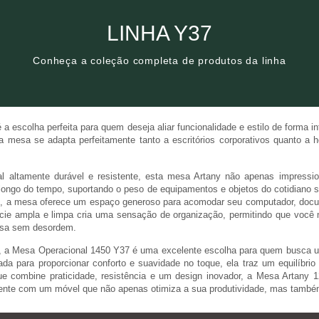
Clique aqui
LINHA Y37
Conheça a coleção completa de produtos da linha
Conheça a coleção completa de produtos da linha
LINHA Y37
 escolha perfeita para quem deseja aliar funcionalidade e estilo de forma i
a mesa se adapta perfeitamente tanto a escritórios corporativos quanto 
l altamente durável e resistente, esta mesa Artany não apenas impressi
longo do tempo, suportando o peso de equipamentos e objetos do cotidiano
, a mesa oferece um espaço generoso para acomodar seu computador, docum
ície ampla e limpa cria uma sensação de organização, permitindo que você 
cisa sem desordem.
l, a Mesa Operacional 1450 Y37 é uma excelente escolha para quem busca u
da para proporcionar conforto e suavidade no toque, ela traz um equilíbrio p
 combine praticidade, resistência e um design inovador, a Mesa Artany 
ente com um móvel que não apenas otimiza a sua produtividade, mas também e