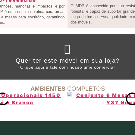
O MDP é conhecido por sua resistê
ranhões, manchas e impactos, e por
robusta, é capaz de suportar grande
 BP é uma escolha prática para áreas
longo do tempo. Essa qualidade exce
e mesas para escritório, garantindo
dos móveis.
is.
Clique aqui
Quer ter este móvel em sua loja?
WHATSAPP ARTANY
Clique aqui e fale com nosso time comercial
AMBIENTES
COMPLETOS