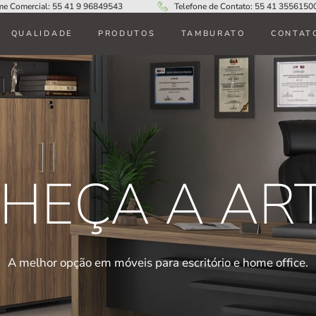
me Comercial: 55 41 9 96849543
Telefone de Contato: 55 41 3556150
QUALIDADE
PRODUTOS
TAMBURATO
CONTAT
HEÇA A AR
A melhor opção em móveis para escritório e home office.