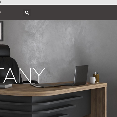
0
O
TANY