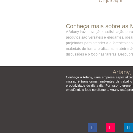
Clique aqui
Conheça mais sobre as 
A Artany traz inovação e sofisticação p
produtos são versáteis e elegantes, ide
projetadas para atender a diferentes n
materiais de forma prática, sem abrir m
discussões e o foco nas tarefas. Descubr
Artany,
Conheça a Artany, uma empresa especializa
missão é transformar ambientes de trabalho 
produtividade do dia a dia. Por isso, ofere
excelência e foco no cliente, a Artany está pr