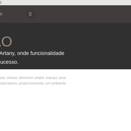
0
TO
ÃO
rtany, onde funcionalidade
sucesso.
nossas mesas oferecem amplo espaço para
 corporativos, proporcionando um ambiente