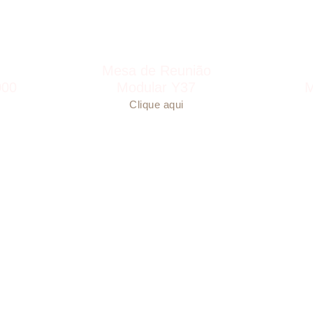
Mesa de Reunião
000
Modular Y37
M
Clique aqui