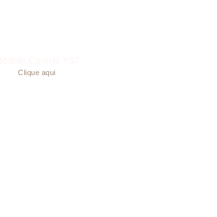
ódulo Central Y37
Clique aqui