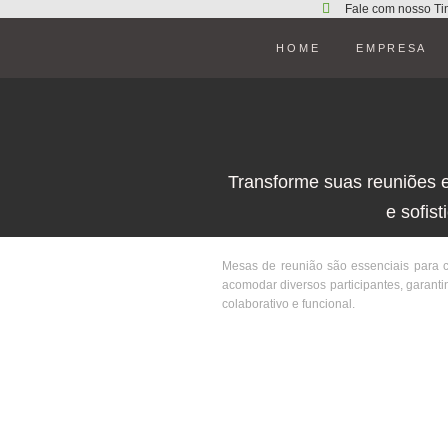
Fale com nosso Ti
HOME
EMPRESA
Transforme suas reuniões 
e sofis
Mesas de reunião são essenciais para c
acomodar diversos participantes, garanti
colaborativo e funcional.