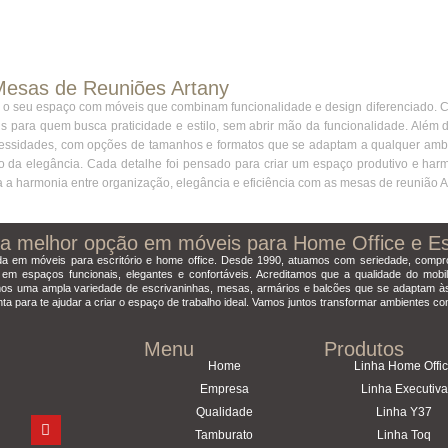
Mesas de Reuniões Artany
ara o seu espaço com móveis que combinam funcionalidade e design diferenciado.
ais para quem busca praticidade e estilo, sem abrir mão da funcionalidade. Além 
ecessidades, com opções de tamanhos e formatos que se adaptam a qualquer ambie
ão da elegância. Cada detalhe foi pensado para criar um espaço produtivo e har
a a harmonia entre organização, elegância e eficiência com as mesas de reunião A
 a melhor opção em móveis para Home Office e Esc
da em móveis para escritório e home office. Desde 1990, atuamos com seriedade, compr
em espaços funcionais, elegantes e confortáveis. Acreditamos que a qualidade do mobil
cemos uma ampla variedade de escrivaninhas, mesas, armários e balcões que se adaptam à
onta para te ajudar a criar o espaço de trabalho ideal. Vamos juntos transformar ambientes co
Menu
Produtos
Home
Linha Home Offi
Empresa
Linha Executiva
Qualidade
Linha Y37
Tamburato
Linha Toq