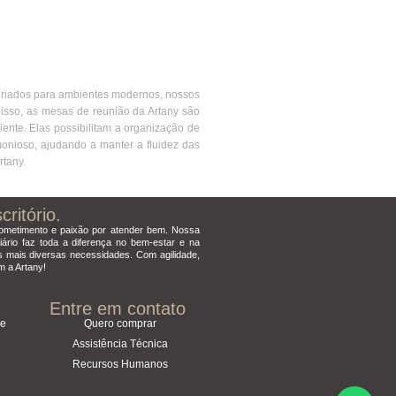
 Criados para ambientes modernos, nossos
disso, as mesas de reunião da Artany são
nte. Elas possibilitam a organização de
monioso, ajudando a manter a fluidez das
rtany.
ritório.
ometimento e paixão por atender bem. Nossa
iário faz toda a diferença no bem-estar e na
s mais diversas necessidades. Com agilidade,
m a Artany!
Entre em contato
ce
Quero comprar
Assistência Técnica
Recursos Humanos