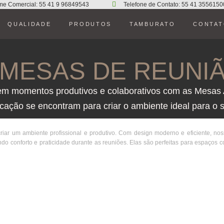
me Comercial: 55 41 9 96849543
Telefone de Contato: 55 41 3556150
QUALIDADE
PRODUTOS
TAMBURATO
CONTA
MESAS DE REUNI
em momentos produtivos e colaborativos com as Mesas A
ticação se encontram para criar o ambiente ideal para o 
riar um ambiente profissional e produtivo. Com design moderno e eficiente, 
ndo conforto e praticidade durante as reuniões. Elas são perfeitas para espaços