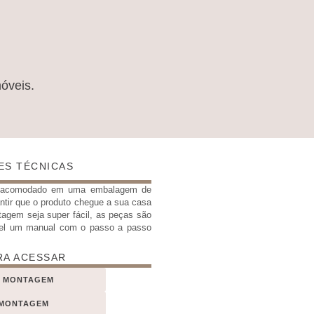
móveis.
ES TÉCNICAS
e acomodado em uma embalagem de
antir que o produto chegue a sua casa
tagem seja super fácil, as peças são
el um manual com o passo a passo
RA ACESSAR
E MONTAGEM
 MONTAGEM