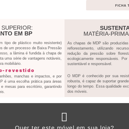
FICHA 
 SUPERIOR:
SUSTENTA
NTO EM BP
MATÉRIA-PRIM
tipo de plástico muito resistente)
As chapas de MDP são produzidas a
s de um processo de Baixa Pressão
reflorestamento, utilizando recur
esso, a lâmina é fundida à chapa de
redução da pressão sobre flores
ta uma série de vantagens notáveis,
ecologicamente responsáveis. Por
a mobiliário.
sustentável e responsável.
O MDP é conhecido por sua resistê
ranhões, manchas e impactos, e por
robusta, é capaz de suportar grande
 BP é uma escolha prática para áreas
longo do tempo. Essa qualidade exce
e mesas para escritório, garantindo
dos móveis.
is.
Clique aqui
Quer ter este móvel em sua loja?