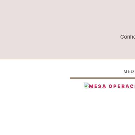
Conh
MED