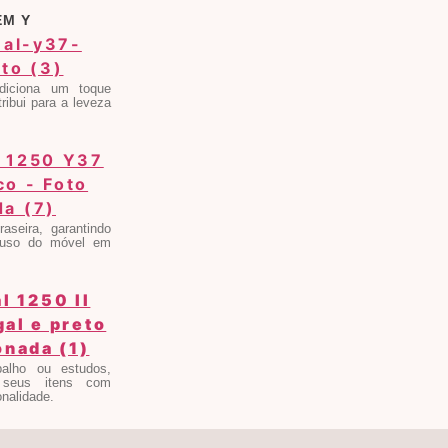
EM Y
diciona um toque
ibui para a leveza
aseira, garantindo
o uso do móvel em
alho ou estudos,
 seus itens com
onalidade.