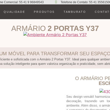
me Comercial: 55 41 9 96849543
Telefone de Contato: 55 41 3556150
QUALIDADE
PRODUTOS
TAMBURATO
CONTA
ARMÁRIO
2 PORTAS Y37
UM MÓVEL PARA TRANSFORMAR SEU ESPAÇ
ciente e sofisticada com o Armário 2 Portas Y37. Ideal para qualquer ambient
a solução inteligente para quem valoriza organização e praticidade, sem abri
O ARMÁRIO P
ESC
Seu design versátil harmoniza
decoração, trazendo um to
ambiente. Além disso, o armá
a segurança de documentos, p