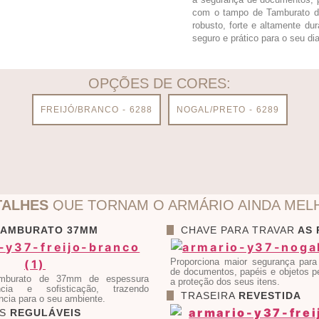
com o tampo de Tamburato d
robusto, forte e altamente d
seguro e prático para o seu dia
OPÇÕES DE CORES:
FREIJÓ/BRANCO - 6288
NOGAL/PRETO - 6289
TALHES
QUE TORNAM O ARMÁRIO AINDA MEL
TAMBURATO 37MM
CHAVE PARA TRAVAR
AS 
Proporciona maior segurança par
de documentos, papéis e objetos p
burato de 37mm de espessura
a proteção dos seus itens.
ncia e sofisticação, trazendo
TRASEIRA
REVESTIDA
ância para o seu ambiente.
AS
REGULÁVEIS