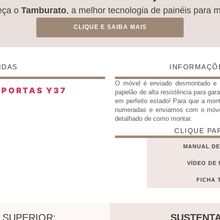
eça o
Tamburato
, a melhor tecnologia de painéis para 
CLIQUE E SAIBA MAIS
IDAS
INFORMAÇÕ
O móvel é enviado desmontado 
papelão de alta resistência para gar
em perfeito estado! Para que a mon
numeradas e enviamos com o móv
detalhado de como montar.
CLIQUE PA
MANUAL D
VÍDEO DE
FICHA 
 SUPERIOR:
SUSTENTA