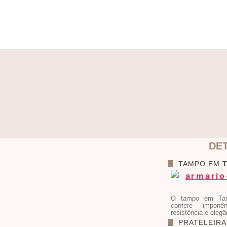
DE
TAMPO EM
O tampo em Tam
confere imponê
resistência e eleg
PRATELEIR