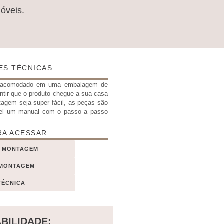
móveis.
ES TÉCNICAS
e acomodado em uma embalagem de
antir que o produto chegue a sua casa
tagem seja super fácil, as peças são
el um manual com o passo a passo
RA ACESSAR
E MONTAGEM
 MONTAGEM
TÉCNICA
BILIDADE: