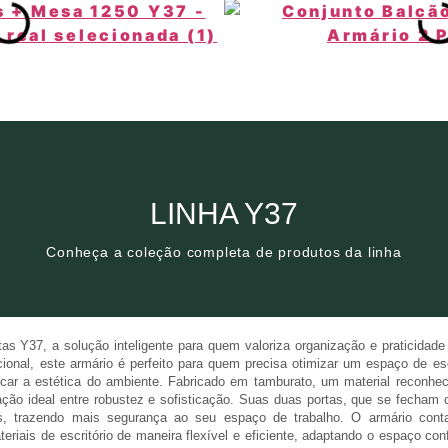
Clique aqui
LINHA Y37
Conheça a coleção completa de produtos da linha
Conheça a coleção completa de produtos da linha
LINHA Y37
s Y37, a solução inteligente para quem valoriza organização e praticidade n
nal, este armário é perfeito para quem precisa otimizar um espaço de escr
car a estética do ambiente. Fabricado em tamburato, um material reconheci
ação ideal entre robustez e sofisticação. Suas duas portas, que se fecha
, trazendo mais segurança ao seu espaço de trabalho. O armário conta c
eriais de escritório de maneira flexível e eficiente, adaptando o espaço co