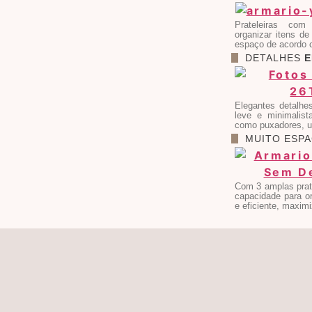
Prateleiras com
organizar itens de
espaço de acordo 
DETALHES
E
Elegantes detalhe
leve e minimalis
como puxadores, un
MUITO ESP
Com 3 amplas prate
capacidade para or
e eficiente, maxim