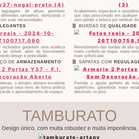
 regulagem de altura permitem
Acabamento impecável e resistênci
 diferentes tamanhos, otimizando o
que seja posicionado em qualquer 
com suas necessidades.
sem perder a beleza por nenhum ân
LEGANTES
BORDAS DE
QUALIDADE
s inclinados garantem uma estética
Revestimento das bordas de alta qu
ta ao móvel, além de funcionarem
maior conforto ao toque, maior resi
indo design e praticidade.
mais sofisticado.
AÇO DE
ARMAZENAMENTO
SAPATAS COM
REGULAG
leiras, o armário oferece excelente
Permite o ajuste perfeito do móv
ganizar seus itens de forma prática
superfícies, garantindo maior esta
izando o aproveitamento do espaço.
desníveis no piso.
TAMBURATO
Design único, com muita robustez e muita imponência.