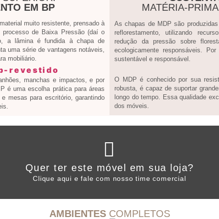
NTO EM BP
MATÉRIA-PRIM
terial muito resistente, prensado à
As chapas de MDP são produzidas a
processo de Baixa Pressão (daí o
reflorestamento, utilizando recur
, a lâmina é fundida à chapa de
redução da pressão sobre flores
ta uma série de vantagens notáveis,
ecologicamente responsáveis. Por
a mobiliário.
sustentável e responsável.
O MDP é conhecido por sua resistê
ranhões, manchas e impactos, e por
robusta, é capaz de suportar grande
 BP é uma escolha prática para áreas
longo do tempo. Essa qualidade exce
e mesas para escritório, garantindo
dos móveis.
is.
Clique aqui
Quer ter este móvel em sua loja?
WHATSAPP ARTANY
Clique aqui e fale com nosso time comercial
AMBIENTES
COMPLETOS