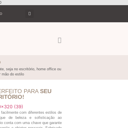
0
TO
O
e, seja no escritório, home office ou
r mão do estilo
ERFEITO PARA
SEU
RITÓRIO!
 facilmente com diferentes estilos de
que de beleza e sofisticação ao
rio conta com uma chave que garante
apéis e objetos pessoais. Fabricado