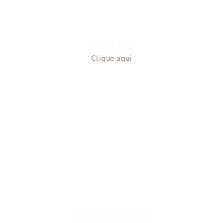
Mesa Toq
Clique aqui
Escrivaninha Smart