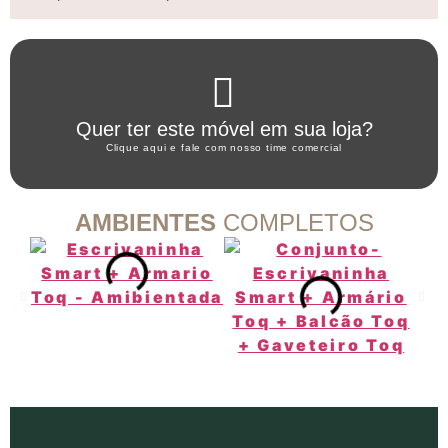
Clique aqui
Quer ter este móvel em sua loja?
WHATSAPP ARTANY
Clique aqui e fale com nosso time comercial
AMBIENTES
COMPLETOS