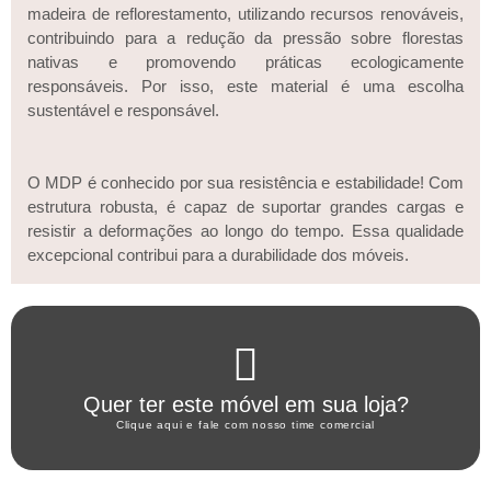
madeira de reflorestamento, utilizando recursos renováveis,
contribuindo para a redução da pressão sobre florestas
nativas e promovendo práticas ecologicamente
responsáveis. Por isso, este material é uma escolha
sustentável e responsável.
O MDP é conhecido por sua resistência e estabilidade! Com
estrutura robusta, é capaz de suportar grandes cargas e
resistir a deformações ao longo do tempo. Essa qualidade
excepcional contribui para a durabilidade dos móveis.
Clique aqui
Quer ter este móvel em sua loja?
WHATSAPP ARTANY
Clique aqui e fale com nosso time comercial