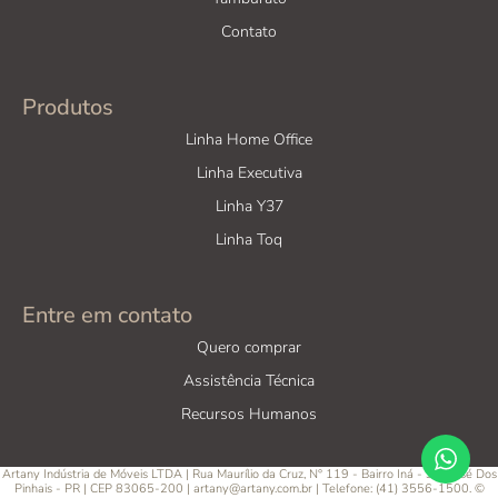
Contato
Produtos
Linha Home Office
Linha Executiva
Linha Y37
Linha Toq
Entre em contato
Quero comprar
Assistência Técnica
Recursos Humanos
Artany Indústria de Móveis LTDA | Rua Maurílio da Cruz, N° 119 - Bairro Iná - São José Dos
Pinhais - PR | CEP 83065-200 | artany@artany.com.br | Telefone: (41) 3556-1500. ©