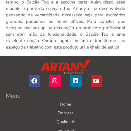
tempo, o Balcão Toq é a escolha certa. Além disso, esse
modelo é parte da coleção Toq Artany e foi desenvolvido
pensando na versatilidade necessária seja para escritórios
grandes, pequenos ou home offices. Para aqueles que
desejam dar um up na decoração do ambiente profissional
sem abrir mão da funcionalidade, o Balcão Toq é uma
excelente opção. Compre agora mesmo e transforme seu
espaço de trabalho com este produto útil e cheio de estilo!
Menu
Home
Empresa
Qualidade
Tamburato