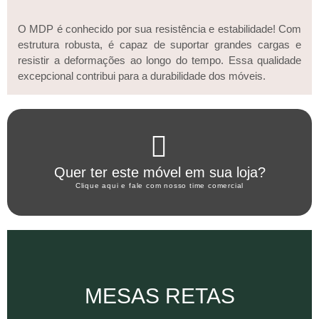
O MDP é conhecido por sua resistência e estabilidade! Com
estrutura robusta, é capaz de suportar grandes cargas e
resistir a deformações ao longo do tempo. Essa qualidade
excepcional contribui para a durabilidade dos móveis.
Clique aqui
Quer ter este móvel em sua loja?
WHATSAPP ARTANY
Clique aqui e fale com nosso time comercial
Clique aqui
MESAS RETAS
Conheça a coleção completa de mesas retas