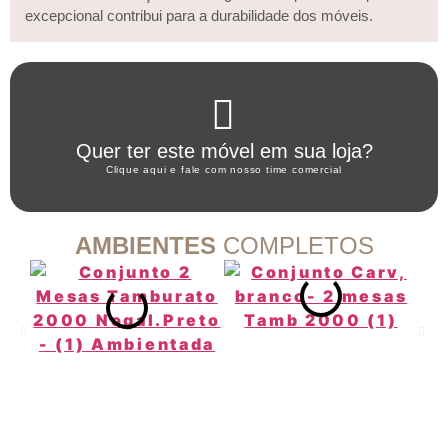
excepcional contribui para a durabilidade dos móveis.
Clique aqui
Quer ter este móvel em sua loja?
WHATSAPP ARTANY
Clique aqui e fale com nosso time comercial
AMBIENTES
COMPLETOS