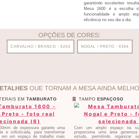
garantindo excelentes result
Mesa 1600 é a escolha id
funcionalidade e amplo esp
eficiência no seu dia a dia.
OPÇÕES DE CORES:
CARVALHO / BRANCO - 6203
NOGAL / PRETO - 6364
ETALHES
QUE TORNAM A MESA AINDA MELH
TERAIS EM
TAMBURATO
TAMPO
ESPAÇOSO
50mm de espessura garante uma
Com um amplo espaço na sup
e e sofisticada, para transformar
proporciona uma área generosa 
e em um espaço de trabalho mais
estudo, permitindo organizar s