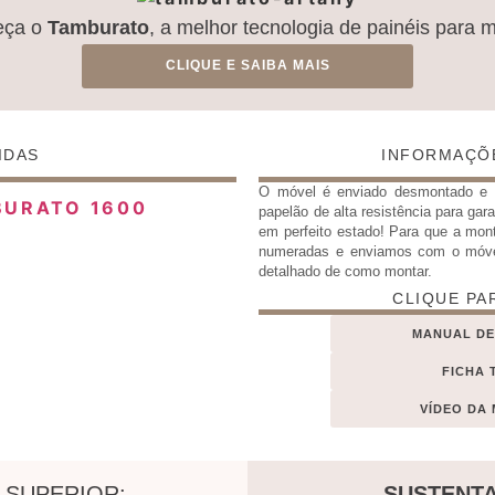
eça o
Tamburato
, a melhor tecnologia de painéis para 
CLIQUE E SAIBA MAIS
IDAS
INFORMAÇÕ
O móvel é enviado desmontado 
papelão de alta resistência para gar
em perfeito estado! Para que a mon
numeradas e enviamos com o móv
detalhado de como montar.
CLIQUE PA
MANUAL D
FICHA 
VÍDEO DA
 SUPERIOR:
SUSTENTA