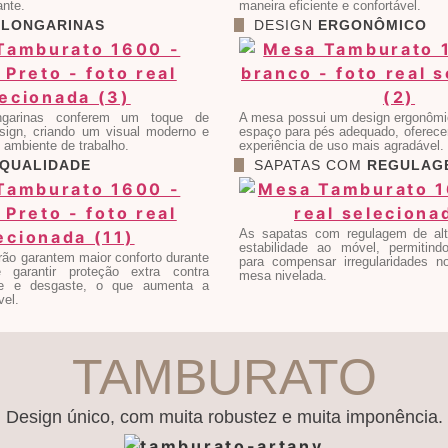
ante.
maneira eficiente e confortável.
S
LONGARINAS
DESIGN
ERGONÔMICO
ngarinas conferem um toque de
A mesa possui um design ergonômi
esign, criando um visual moderno e
espaço para pés adequado, oferece
u ambiente de trabalho.
experiência de uso mais agradável.
QUALIDADE
SAPATAS COM
REGULAG
As sapatas com regulagem de altu
estabilidade ao móvel, permitind
rão garantem maior conforto durante
para compensar irregularidades n
garantir proteção extra contra
mesa nivelada.
de e desgaste, o que aumenta a
vel.
TAMBURATO
Design único, com muita robustez e muita imponência.