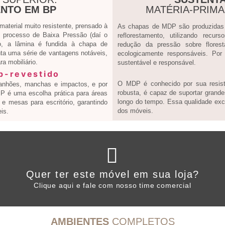
NTO EM BP
MATÉRIA-PRIM
terial muito resistente, prensado à
As chapas de MDP são produzidas a
processo de Baixa Pressão (daí o
reflorestamento, utilizando recur
, a lâmina é fundida à chapa de
redução da pressão sobre flores
ta uma série de vantagens notáveis,
ecologicamente responsáveis. Por
a mobiliário.
sustentável e responsável.
O MDP é conhecido por sua resistê
ranhões, manchas e impactos, e por
robusta, é capaz de suportar grande
 BP é uma escolha prática para áreas
longo do tempo. Essa qualidade exce
e mesas para escritório, garantindo
dos móveis.
is.
Clique aqui
Quer ter este móvel em sua loja?
WHATSAPP ARTANY
Clique aqui e fale com nosso time comercial
AMBIENTES
COMPLETOS