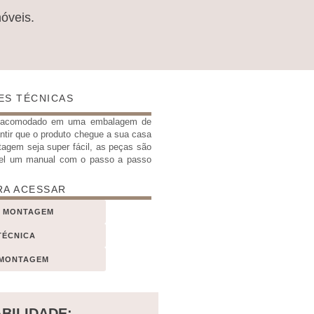
móveis.
ES TÉCNICAS
e acomodado em uma embalagem de
antir que o produto chegue a sua casa
tagem seja super fácil, as peças são
el um manual com o passo a passo
RA ACESSAR
E MONTAGEM
TÉCNICA
 MONTAGEM
BILIDADE: