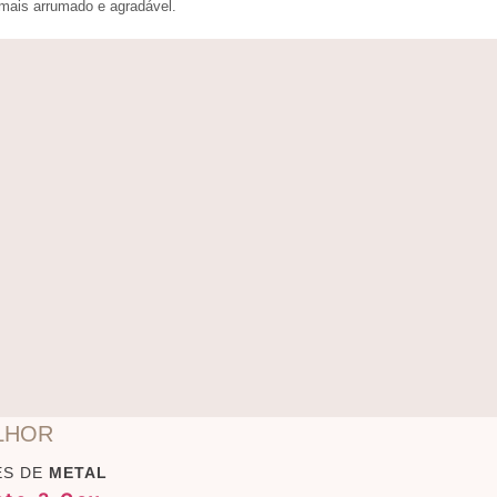
 mais arrumado e agradável.
LHOR
ES DE
METAL