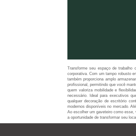
Transforme seu espaço de trabalho c
corporativa. Com um tampo robusto em
também proporciona amplo armazename
profissional, permitindo que você man
quem valoriza mobilidade e flexibili
necessário. Ideal para executivos q
qualquer decoração de escritório co
modernos disponíveis no mercado. Alé
Ao escolher um gaveteiro como esse, v
a oportunidade de transformar seu loc