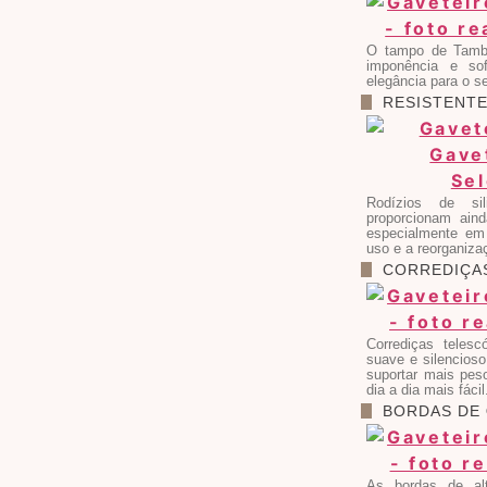
O tampo de Tamb
imponência e sof
elegância para o s
RESISTENT
Rodízios de si
proporcionam aind
especialmente em 
uso e a reorganiza
CORREDIÇ
Corrediças teles
suave e silencioso
suportar mais peso
dia a dia mais fácil
BORDAS DE
As bordas de al