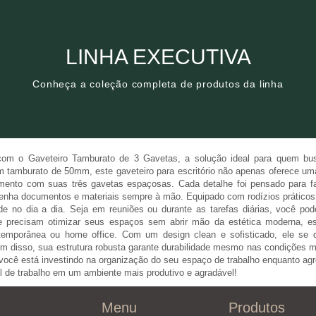
Clique aqui
LINHA EXECUTIVA
Conheça a coleção completa de produtos da linha
Conheça a coleção completa de produtos da linha
LINHA EXECUTIVA
om o Gaveteiro Tamburato de 3 Gavetas, a solução ideal para quem busc
 tamburato de 50mm, este gaveteiro para escritório não apenas oferece uma 
nto com suas três gavetas espaçosas. Cada detalhe foi pensado para fac
tenha documentos e materiais sempre à mão. Equipado com rodízios práticos,
dade no dia a dia. Seja em reuniões ou durante as tarefas diárias, você p
ue precisam otimizar seus espaços sem abrir mão da estética moderna, 
ntemporânea ou home office. Com um design clean e sofisticado, ele se d
m disso, sua estrutura robusta garante durabilidade mesmo nas condições ma
ocê está investindo na organização do seu espaço de trabalho enquanto agreg
al de trabalho em um ambiente mais produtivo e agradável!
Menu
Produtos