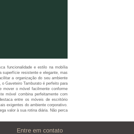
a funcionalidade e estilo na mobília
superfície resistente e elegante, mas
ilitar a organização do seu ambiente
 o Gaveteiro Tamburato é perfeito para
ode mover o móvel facilmente conforme
este móvel combina perfeitamente com
estaca entre os móveis de escritório
is exigentes do ambiente corporativo.
a valor à sua rotina diária. Não perca
Entre em contato