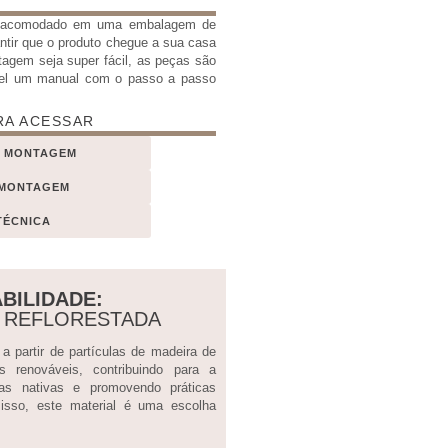
e acomodado em uma embalagem de
antir que o produto chegue a sua casa
tagem seja super fácil, as peças são
el um manual com o passo a passo
RA ACESSAR
E MONTAGEM
 MONTAGEM
TÉCNICA
BILIDADE:
A REFLORESTADA
 partir de partículas de madeira de
sos renováveis, contribuindo para a
tas nativas e promovendo práticas
 isso, este material é uma escolha