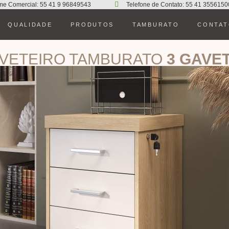
me Comercial: 55 41 9 96849543
Telefone de Contato: 55 41 3556150
QUALIDADE
PRODUTOS
TAMBURATO
CONTA
VETEIRO TAMBURATO
3 GAVE