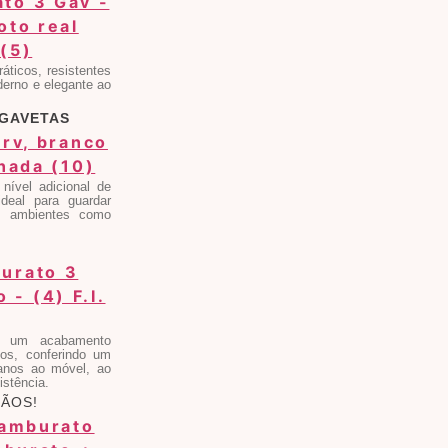
áticos, resistentes
derno e elegante ao
 GAVETAS
ível adicional de
deal para guardar
m ambientes como
na um acabamento
dos, conferindo um
danos ao móvel, ao
stência.
MÃOS!