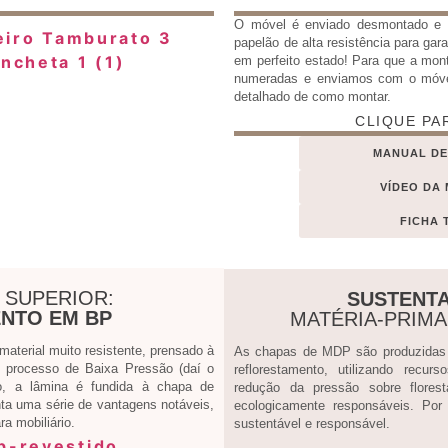
O móvel é enviado desmontado 
papelão de alta resistência para gar
em perfeito estado! Para que a mon
numeradas e enviamos com o móv
detalhado de como montar.
CLIQUE PA
MANUAL D
VÍDEO DA
FICHA 
 SUPERIOR:
SUSTENTA
NTO EM BP
MATÉRIA-PRIM
terial muito resistente, prensado à
As chapas de MDP são produzidas a
processo de Baixa Pressão (daí o
reflorestamento, utilizando recur
, a lâmina é fundida à chapa de
redução da pressão sobre flores
ta uma série de vantagens notáveis,
ecologicamente responsáveis. Por
a mobiliário.
sustentável e responsável.