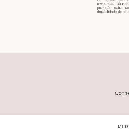
revestidas, oferec
proteção extra c
durabilidade do pro
Conh
MED