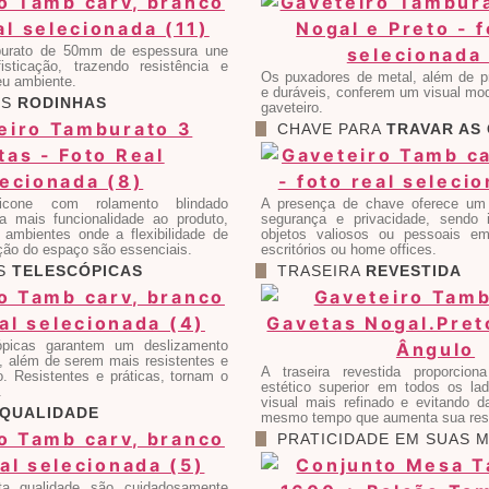
urato de 50mm de espessura une
isticação, trazendo resistência e
Os puxadores de metal, além de pr
eu ambiente.
e duráveis, conferem um visual mo
ES
RODINHAS
gaveteiro.
CHAVE PARA
TRAVAR AS
licone com rolamento blindado
A presença de chave oferece um n
a mais funcionalidade ao produto,
segurança e privacidade, sendo i
ambientes onde a flexibilidade de
objetos valiosos ou pessoais e
ção do espaço são essenciais.
escritórios ou home offices.
AS
TELESCÓPICAS
TRASEIRA
REVESTIDA
cópicas garantem um deslizamento
, além de serem mais resistentes e
A traseira revestida proporcio
. Resistentes e práticas, tornam o
estético superior em todos os la
.
visual mais refinado e evitando 
QUALIDADE
mesmo tempo que aumenta sua resi
PRATICIDADE EM SUAS 
ta qualidade são cuidadosamente