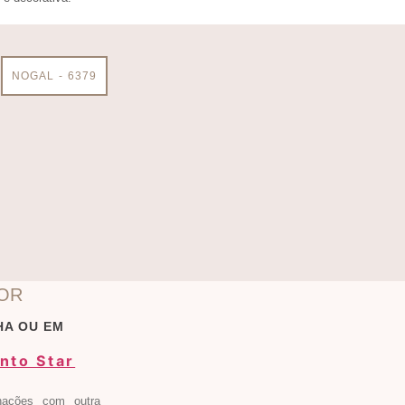
NOGAL - 6379
OR
HA OU EM
inações com outra