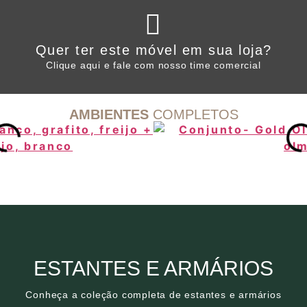
Clique aqui
Quer ter este móvel em sua loja?
WHATSAPP ARTANY
Clique aqui e fale com nosso time comercial
AMBIENTES
COMPLETOS
Clique aqui
ESTANTES E ARMÁRIOS
Conheça a coleção completa de estantes e armários
Conheça a coleção completa de estantes e armários
ESTANTES E ARMÁRIOS