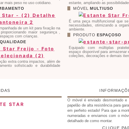
tar mais peso no uso cotidiano.
estante, ampliando as possibilidade
MBAMENTO
MÓVEL
MULTIUSO
É uma peça multifuncional que se
necessidades, otimizando a organ
mpanhada de um kit para fixação na
ambiente.
, proporcionando maior segurança ,
PRODUTO
ESPAÇOSO
espaços com crianças.
QUALIDADE
Equipado com múltiplas pratele
espaço disponível para armazenar e 
coleções, decorações e demais iten
ção extra contra impactos, além de
amento sofisticado e durabilidade
IDAS
INFORMAÇÕ
O móvel é enviado desmontado 
papelão de alta resistência para gar
em perfeito estado! Para que a mon
numeradas e enviamos com o móv
detalhado de como montar.
CLIQUE PA