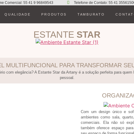
me Comercial: 55 41 9 96849543
Telefone de Contato: 55 41 3556150
QUALIDADE
PRODUTOS
TAMBURATO
CONTA
ESTANTE
STAR
L MULTIFUNCIONAL PARA TRANSFORMAR SE
rio com elegância? A Estante Star da Artany é a solução perfeita para quem 
pessoal.
ORGANIZA
Com um design único e sofis
ambientes como sala, quarto,
comerciais. Ela não só exp
também oferece espaço para g
seu espaço de forma funcional