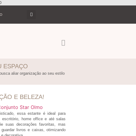
0
TO
U ESPAÇO
busca aliar organização ao seu estilo
ÇÃO E BELEZA!
ticado, essa estante é ideal para
 escritório, home office e até salas
õe suas decorações favoritas, mas
uardar livros e caixas, otimizando
 e decorativa.