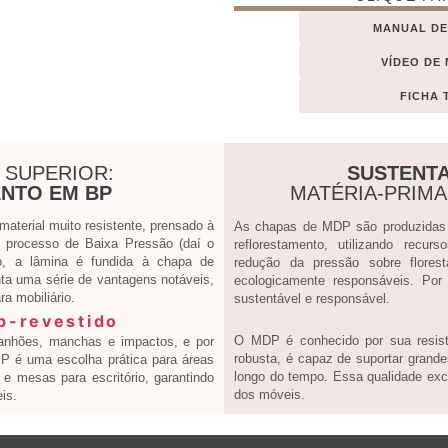
MANUAL D
VÍDEO DE
FICHA 
 SUPERIOR:
SUSTENTA
NTO EM BP
MATÉRIA-PRIM
terial muito resistente, prensado à
As chapas de MDP são produzidas a
processo de Baixa Pressão (daí o
reflorestamento, utilizando recur
, a lâmina é fundida à chapa de
redução da pressão sobre flores
ta uma série de vantagens notáveis,
ecologicamente responsáveis. Por
a mobiliário.
sustentável e responsável.
O MDP é conhecido por sua resistê
ranhões, manchas e impactos, e por
robusta, é capaz de suportar grande
 BP é uma escolha prática para áreas
longo do tempo. Essa qualidade exce
e mesas para escritório, garantindo
dos móveis.
is.