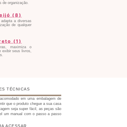
s de organização.
 adapta a diversas
ização de qualquer
iras, maximiza o
exibir seus livros,
s.
ES TÉCNICAS
e acomodado em uma embalagem de
antir que o produto chegue a sua casa
tagem seja super fácil, as peças são
el um manual com o passo a passo
RA ACESSAR