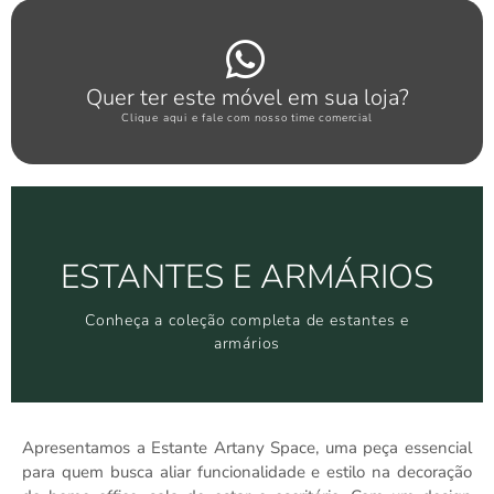
Clique aqui
Quer ter este móvel em sua loja?
WHATSAPP ARTANY
Clique aqui e fale com nosso time comercial
Clique aqui
ESTANTES E ARMÁRIOS
Conheça a coleção completa de estantes e armários
Conheça a coleção completa de estantes e
ESTANTES E ARMÁRIOS
armários
Apresentamos a Estante Artany Space, uma peça essencial
para quem busca aliar funcionalidade e estilo na decoração