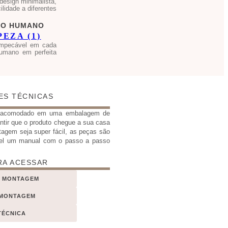
design minimalista,
ilidade a diferentes
DO HUMANO
impecável em cada
umano em perfeita
ES TÉCNICAS
e acomodado em uma embalagem de
antir que o produto chegue a sua casa
tagem seja super fácil, as peças são
el um manual com o passo a passo
RA ACESSAR
E MONTAGEM
 MONTAGEM
TÉCNICA