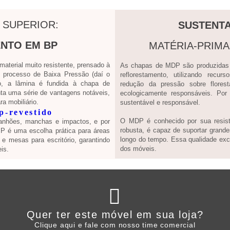
 SUPERIOR:
SUSTENTA
NTO EM BP
MATÉRIA-PRIM
terial muito resistente, prensado à
As chapas de MDP são produzidas a
processo de Baixa Pressão (daí o
reflorestamento, utilizando recur
, a lâmina é fundida à chapa de
redução da pressão sobre flores
ta uma série de vantagens notáveis,
ecologicamente responsáveis. Por
a mobiliário.
sustentável e responsável.
O MDP é conhecido por sua resistê
ranhões, manchas e impactos, e por
robusta, é capaz de suportar grande
 BP é uma escolha prática para áreas
longo do tempo. Essa qualidade exce
e mesas para escritório, garantindo
dos móveis.
is.
Clique aqui
Quer ter este móvel em sua loja?
WHATSAPP ARTANY
Clique aqui e fale com nosso time comercial