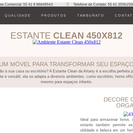
me Comercial: 55 41 9 96849543
Telefone de Contato: 55 41 3556150
QUALIDADE
PRODUTOS
TAMBURATO
CONTA
ESTANTE
CLEAN 450X812
UM MÓVEL PARA TRANSFORMAR SEU ESPAÇ
o à sua casa ou escritório? A Estante Clean da Artany é a escolha perfeita 
 e versátil, ela se adapta a diversos ambientes, como escritório, home offic
mesmo para espaços infantis.
DECORE 
ORGA
Ideal para armazenar livros,
estante também permite ex
utilidade e beleza em um for