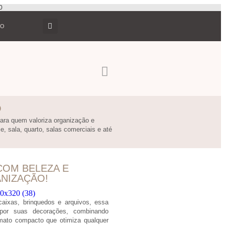
0
TO
O
para quem valoriza organização e
e, sala, quarto, salas comerciais e até
COM BELEZA E
NIZAÇÃO!
 caixas, brinquedos e arquivos, essa
por suas decorações, combinando
mato compacto que otimiza qualquer