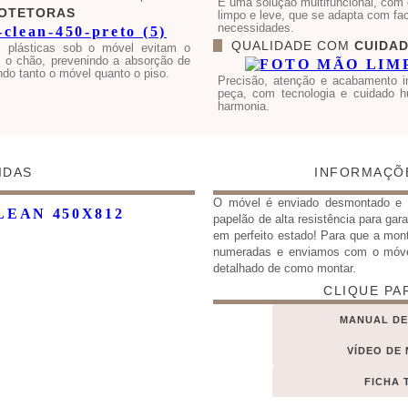
É uma solução multifuncional, com 
OTETORAS
limpo e leve, que se adapta com fac
necessidades.
QUALIDADE COM
CUIDA
 plásticas sob o móvel evitam o
m o chão, prevenindo a absorção de
do tanto o móvel quanto o piso.
Precisão, atenção e acabamento 
peça, com tecnologia e cuidado h
harmonia.
IDAS
INFORMAÇÕ
O móvel é enviado desmontado 
papelão de alta resistência para gar
em perfeito estado! Para que a mon
numeradas e enviamos com o móv
detalhado de como montar.
CLIQUE PA
MANUAL D
VÍDEO DE
FICHA 