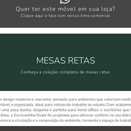
Clique aqui
Quer ter este móvel em sua loja?
WHATSAPP ARTANY
Clique aqui e fale com nosso time comercial
Clique aqui
MESAS RETAS
Conheça a coleção completa de mesas retas
Conheça a coleção completa de mesas retas
MESAS RETAS
m design moderno e marcante, pensado para ambientes que valorizam estét
tável e organizada, ideal para rotinas de trabalho ou estudo. Com acabam
 uma peça bonita, elegante e perfeita para home offices e escritórios que
neo, a Escrivaninha Ovale foi projetada para oferecer conforto no uso diári
avorece a circulação e a composição do ambiente, tornando o espaço de trabalh