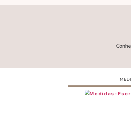
Conhe
MED