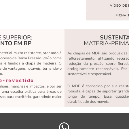
VÍDEO DE
FICHA 
 SUPERIOR:
SUSTENTA
NTO EM BP
MATÉRIA-PRIM
terial muito resistente, prensado à
As chapas de MDP são produzidas a
cesso de Baixa Pressão (daí o nome
reflorestamento, utilizando recur
na é fundida à chapa de madeira. O
redução da pressão sobre flores
e de vantagens notáveis, tornando-o
ecologicamente responsáveis. Por
o.
sustentável e responsável.
O MDP é conhecido por sua resistê
nhões, manchas e impactos, e por ser
robusta, é capaz de suportar grande
é uma escolha prática para áreas de
longo do tempo. Essa qualidad
sas para escritório, garantindo maior
durabilidade dos móveis.