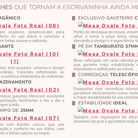
LHES
QUE TORNAM A ESCRIVANINHA AINDA 
RGÂNICO
EXCLUSIVO GAVETEIRO
o orgânico, desenvolvido para
Ponto de destaque do móvel, encan
forto no uso diário e valorizar a
olhar e torna a peça única, elega
m linhas suaves e naturais.
elevando o design e a experiência n
GANTE
PÉ EM
TAMBURATO 37M
Base reforçada em uma robusta p
que garante mais estabilidade
tas sem puxador valoriza o design
imponente e sofisticado ao móvel.
râneo, trazendo sofisticação ao
CORREDIÇAS
TELESCÓPI
 a estética minimalista do ambiente.
AZENAMENTO
Equipadas com corrediças telescó
garantem deslizamento suave, maior
amplas gavetas oferecem excelente
e maior durabilidade no uso contínu
nização, facilitando o dia a dia e
ESTABILIDADE
IDEAL
mpre à mão.
AMPO DE
25MM
Sapatas com regulagem de altu
desníveis do piso e garantem mais e
 com bordas curvas, que une
icação e conforto no uso diário, com
e e linhas suaves ao toque.