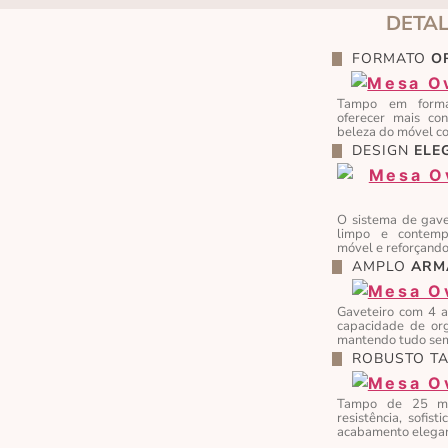
DETA
FORMATO
O
Tampo em format
oferecer mais con
beleza do móvel co
DESIGN
ELE
O sistema de gave
limpo e contempo
móvel e reforçando
AMPLO
ARM
Gaveteiro com 4 
capacidade de orga
mantendo tudo se
ROBUSTO T
Tampo de 25 mm
resistência, sofist
acabamento elegant