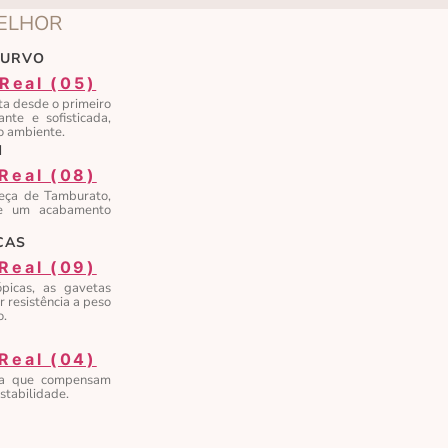
MELHOR
CURVO
ta desde o primeiro
nte e sofisticada,
o ambiente.
M
eça de Tamburato,
 e um acabamento
CAS
picas, as gavetas
 resistência a peso
o.
ra que compensam
stabilidade.