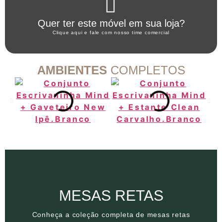
Clique aqui
Quer ter este móvel em sua loja?
WHATSAPP ARTANY
Clique aqui e fale com nosso time comercial
AMBIENTES
COMPLETOS
Clique aqui
MESAS RETAS
Conheça a coleção completa de mesas retas
Conheça a coleção completa de mesas retas
MESAS RETAS