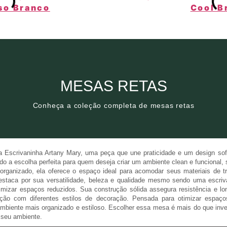
Clique aqui
MESAS RETAS
Conheça a coleção completa de mesas retas
Conheça a coleção completa de mesas retas
MESAS RETAS
Escrivaninha Artany Mary, uma peça que une praticidade e um design sofis
do a escolha perfeita para quem deseja criar um ambiente clean e funcional,
ganizado, ela oferece o espaço ideal para acomodar seus materiais de tr
 destaca por sua versatilidade, beleza e qualidade mesmo sendo uma escri
izar espaços reduzidos. Sua construção sólida assegura resistência e lon
gração com diferentes estilos de decoração. Pensada para otimizar espa
 ambiente mais organizado e estiloso. Escolher essa mesa é mais do que in
 seu ambiente.