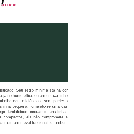
ticado. Seu estilo minimalista na cor
 seja no home office ou em um cantinho
abalho com eficiência e sem perder o
vaninha pequena, tornando-se uma das
ga durabilidade, enquanto suas linhas
ços compactos, ela não compromete a
vestir em um móvel funcional, é também