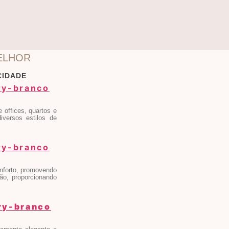
ELHOR
CIDADE
 offices, quartos e
iversos estilos de
.
onforto, promovendo
são, proporcionando