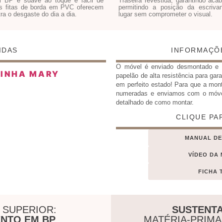
 BP é suave ao toque e fácil de
Traseira revestida, garantindo ac
as fitas de borda em PVC oferecem
permitindo a posição da escriva
ra o desgaste do dia a dia.
lugar sem comprometer o visual.
IDAS
INFORMAÇÕ
O móvel é enviado desmontado 
papelão de alta resistência para gar
em perfeito estado! Para que a mon
numeradas e enviamos com o móv
detalhado de como montar.
CLIQUE PA
MANUAL D
VÍDEO DA
FICHA 
 SUPERIOR:
SUSTENTA
NTO EM BP
MATÉRIA-PRIM