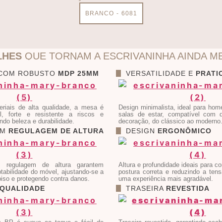
BRANCO - 6081
LHES
QUE TORNAM A ESCRIVANINHA AINDA M
 COM ROBUSTO
MDP 25MM
VERSATILIDADE E
PRATI
riais de alta qualidade, a mesa é
Design minimalista, ideal para home
el, forte e resistente a riscos e
salas de estar, compatível com d
do beleza e durabilidade.
decoração, do clássico ao moderno
OM
REGULAGEM DE ALTURA
DESIGN
ERGONÔMICO
 regulagem de altura garantem
Altura e profundidade ideais para c
ptabilidade do móvel, ajustando-se a
postura correta e reduzindo a ten
piso e protegendo contra danos.
uma experiência mais agradável.
QUALIDADE
TRASEIRA
REVESTIDA