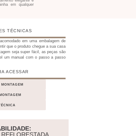
abamento elegante e
ninha em qualquer
ES TÉCNICAS
e acomodado em uma embalagem de
antir que o produto chegue a sua casa
tagem seja super fácil, as peças são
el um manual com o passo a passo
RA ACESSAR
E MONTAGEM
 MONTAGEM
TÉCNICA
BILIDADE:
A REFLORESTADA