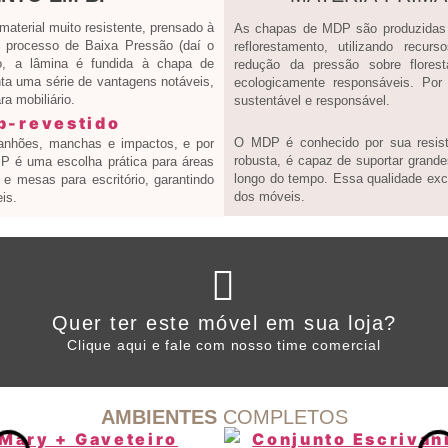
terial muito resistente, prensado à
As chapas de MDP são produzidas a
processo de Baixa Pressão (daí o
reflorestamento, utilizando recur
, a lâmina é fundida à chapa de
redução da pressão sobre flores
ta uma série de vantagens notáveis,
ecologicamente responsáveis. Por
a mobiliário.
sustentável e responsável.
O MDP é conhecido por sua resistê
ranhões, manchas e impactos, e por
robusta, é capaz de suportar grande
 BP é uma escolha prática para áreas
longo do tempo. Essa qualidade exce
e mesas para escritório, garantindo
dos móveis.
is.
Clique aqui
Quer ter este móvel em sua loja?
WHATSAPP ARTANY
Clique aqui e fale com nosso time comercial
AMBIENTES
COMPLETOS