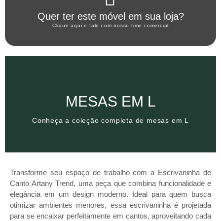
Clique aqui
Quer ter este móvel em sua loja?
WHATSAPP ARTANY
Clique aqui e fale com nosso time comercial
Clique aqui
MESAS EM L
Conheça a coleção completa de mesas em L
Conheça a coleção completa de mesas em L
MESAS EM L
Transforme seu espaço de trabalho com a Escrivaninha de
Canto Artany Trend, uma peça que combina funcionalidade e
elegância em um design moderno. Ideal para quem busca
otimizar ambientes menores, essa escrivaninha é projetada
para se encaixar perfeitamente em cantos, aproveitando cada