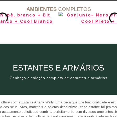
AMBIENTES
COMPLETOS
Clique aqui
ESTANTES E ARMÁRIOS
Conheça a coleção completa de estantes e armários
Conheça a coleção completa de estantes e armários
ESTANTES E ARMÁRIOS
 office com a Estante Artany Wally, uma peça que une funcionalidade e es
 dos seus livros, materiais e objetos decorativos, essa estante foi proje
eu acabamento sofisticado combina perfeitamente com diversos ambientes, 
ichos, esta estante multiuso é ideal para quem busca praticidade na hora 