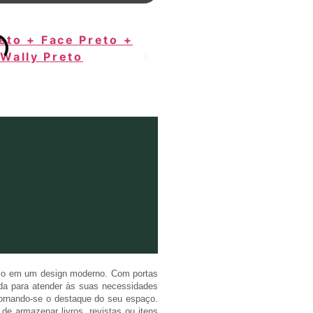
tilo em um design moderno. Com portas
tada para atender às suas necessidades
tornando-se o destaque do seu espaço.
de armazenar livros, revistas ou itens