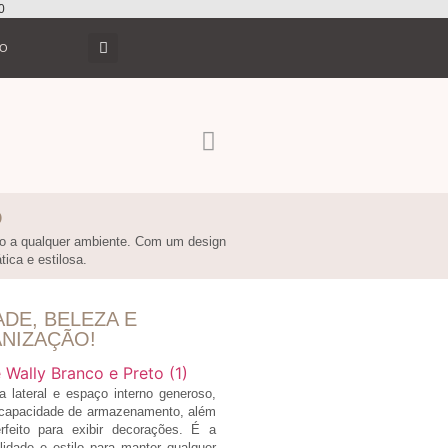
0
TO
O
ção a qualquer ambiente. Com um design
ica e estilosa.
ADE, BELEZA E
NIZAÇÃO!
a lateral e espaço interno generoso,
 capacidade de armazenamento, além
rfeito para exibir decorações. É a
lidade e estilo para manter qualquer