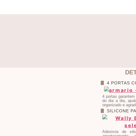
DE
4 PORTAS 
4 portas garantem 
do dia a dia, aju
organizado e agrad
SILICONE P
Adesivos de sil
amortecimento 