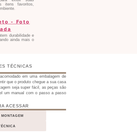
 itens favoritos,
ambiente.
ntem durabilidade e
ando ainda mais o
ES TÉCNICAS
e acomodado em uma embalagem de
antir que o produto chegue a sua casa
tagem seja super fácil, as peças são
el um manual com o passo a passo
RA ACESSAR
E MONTAGEM
TÉCNICA