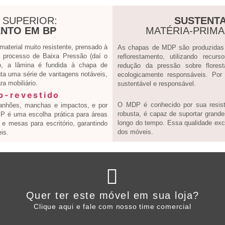
 SUPERIOR:
SUSTENTA
NTO EM BP
MATÉRIA-PRIM
terial muito resistente, prensado à
As chapas de MDP são produzidas a
processo de Baixa Pressão (daí o
reflorestamento, utilizando recur
, a lâmina é fundida à chapa de
redução da pressão sobre flores
ta uma série de vantagens notáveis,
ecologicamente responsáveis. Por
a mobiliário.
sustentável e responsável.
O MDP é conhecido por sua resistê
ranhões, manchas e impactos, e por
robusta, é capaz de suportar grande
 BP é uma escolha prática para áreas
longo do tempo. Essa qualidade exce
e mesas para escritório, garantindo
dos móveis.
is.
Clique aqui
Quer ter este móvel em sua loja?
WHATSAPP ARTANY
Clique aqui e fale com nosso time comercial