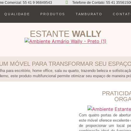
me Comercial: 55 41 9 96849543
Telefone de Contato: 55 41 3556150
QUALIDADE
PRODUTOS
TAMBURATO
CONTA
ESTANTE
WALLY
UM MÓVEL PARA TRANSFORMAR SEU ESPAÇ
ha para escritório, home office, sala ou quarto, trazendo beleza e sofistica
erno, este produto multifuncional permite otimizar seu espaço de maneira prát
PRATICID
ORGA
Com quatro portas de abertur
este móvel oferece excelente
de proporcionar um local pe
combinação ideal de funciona