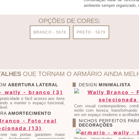
ambiente sempre organizado, e
OPÇÕES DE CORES:
BRANCO - 5678
PRETO - 5679
TALHES
QUE TORNAM O ARMÁRIO AINDA MEL
COM
ABERTURA LATERAL
DESIGN
MINIMALISTA
praticidade e fácil acesso aos itens
dando a manter o espaço funcional,
Com visual contemporâneo, combi
ável.
estilo com leveza, transformando
ARA
AMORTECIMENTO
em um espaço moderno e acolhedor
NICHOS PERFEITOS PAR
DECORAÇÕES
icone nas portas garantem maior
no fechamento, proporcionando
Nichos intercalados, perfeitos