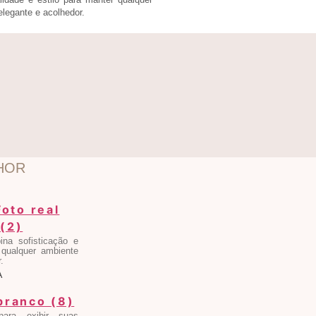
legante e acolhedor.
HOR
na sofisticação e
 qualquer ambiente
.
A
 para exibir suas