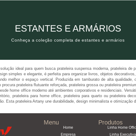
Clique aqui
ESTANTES E ARMÁRIOS
Conheça a coleção completa de estantes e armários
Conheça a coleção completa de estantes e armários
ESTANTES E ARMÁRIOS
solução ideal para quem busca prateleira suspensa moderna, prateleira de pa
sign simples e elegante, é perfeita para organizar livros, objetos decorativos
ando melhor o espaço vertical. Produzida em tamburato de alta qualidade, o
ocura prateleira flutuante reforçada, prateleira grossa ou prateleira premi
esde home office moderno até ambientes corporativos e residenciais. Versáti
tório, prateleira para home office, prateleira para quarto ou prateleira de
. Esta prateleira Artany une durabilidade, design minimalista e otimização
Menu
Produtos
Home
Linha Home Offi
Empresa
Linha Executiva