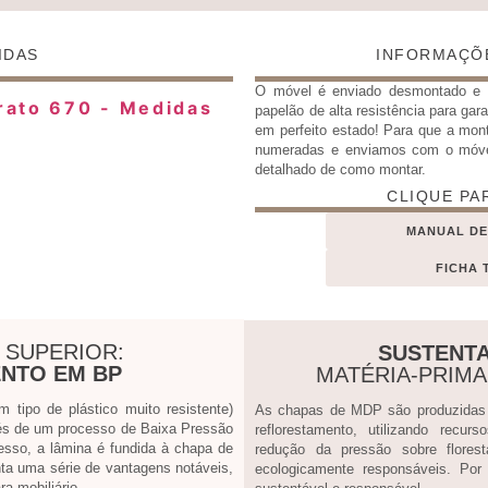
IDAS
INFORMAÇÕ
O móvel é enviado desmontado 
papelão de alta resistência para gar
em perfeito estado! Para que a mon
numeradas e enviamos com o móv
detalhado de como montar.
CLIQUE PA
MANUAL D
FICHA 
 SUPERIOR:
SUSTENTA
NTO EM BP
MATÉRIA-PRIM
tipo de plástico muito resistente)
As chapas de MDP são produzidas a
s de um processo de Baixa Pressão
reflorestamento, utilizando recur
esso, a lâmina é fundida à chapa de
redução da pressão sobre flores
ta uma série de vantagens notáveis,
ecologicamente responsáveis. Por
a mobiliário.