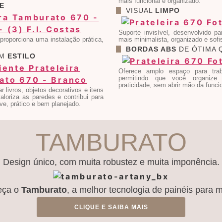
mais funcional e organizado.
E
VISUAL
LIMPO
Suporte invisível, desenvolvido p
 proporciona uma instalação prática,
mais minimalista, organizado e sofi
BORDAS ABS
DE ÓTIMA 
OM
ESTILO
Oferece amplo espaço para trab
permitindo que você organize
praticidade, sem abrir mão da funci
 livros, objetos decorativos e itens
valoriza as paredes e contribui para
e, prático e bem planejado.
TAMBURATO
Design único, com muita robustez e muita imponência.
eça o
Tamburato
, a melhor tecnologia de painéis para 
CLIQUE E SAIBA MAIS