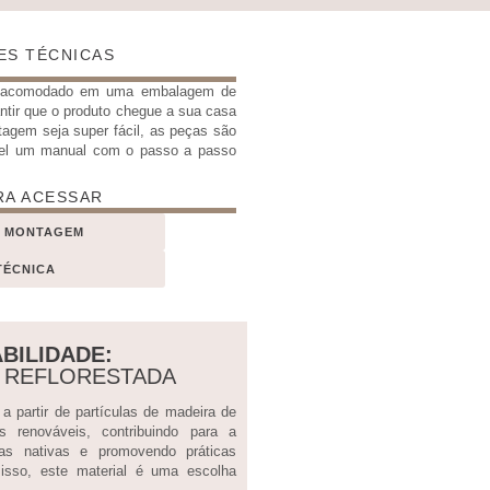
ES TÉCNICAS
e acomodado em uma embalagem de
antir que o produto chegue a sua casa
tagem seja super fácil, as peças são
el um manual com o passo a passo
RA ACESSAR
E MONTAGEM
TÉCNICA
BILIDADE:
A REFLORESTADA
 partir de partículas de madeira de
sos renováveis, contribuindo para a
tas nativas e promovendo práticas
 isso, este material é uma escolha