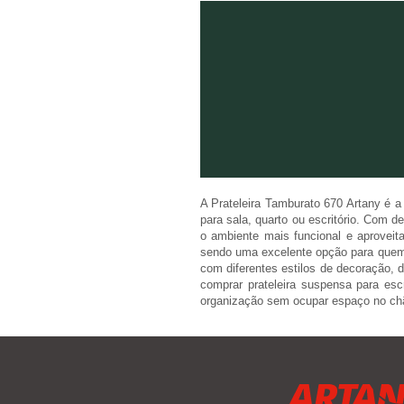
A Prateleira Tamburato 670 Artany é a 
para sala, quarto ou escritório. Com de
o ambiente mais funcional e aproveit
sendo uma excelente opção para quem pr
com diferentes estilos de decoração, d
comprar prateleira suspensa para escri
organização sem ocupar espaço no chão