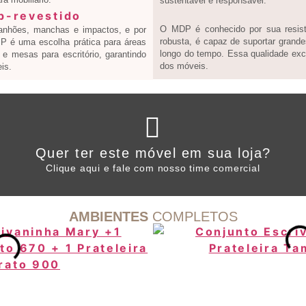
sustentável e responsável.
O MDP é conhecido por sua resistê
ranhões, manchas e impactos, e por
robusta, é capaz de suportar grande
 BP é uma escolha prática para áreas
longo do tempo. Essa qualidade exce
e mesas para escritório, garantindo
dos móveis.
is.
Clique aqui
Quer ter este móvel em sua loja?
WHATSAPP ARTANY
Clique aqui e fale com nosso time comercial
AMBIENTES
COMPLETOS