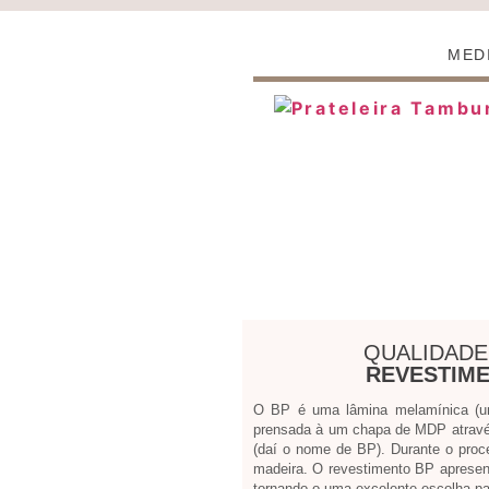
MED
QUALIDADE
REVESTIME
O BP é uma lâmina melamínica (um 
prensada à um chapa de MDP atravé
(daí o nome de BP). Durante o proc
madeira. O revestimento BP apresen
tornando-o uma excelente escolha par