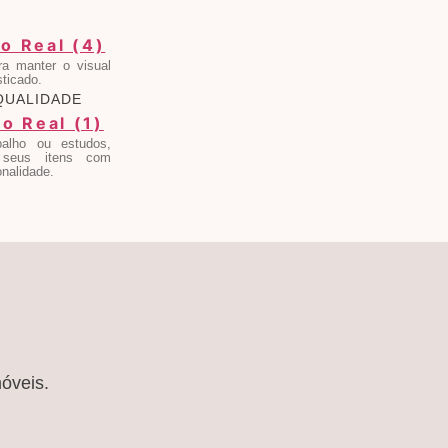
ara manter o visual
sticado.
QUALIDADE
alho ou estudos,
 seus itens com
onalidade.
móveis.