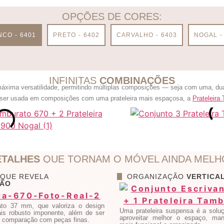
OPÇÕES DE CORES:
CO - 6401
PRETO - 6402
CARVALHO - 6403
NOGAL -
INFINITAS
COMBINAÇÕES
máxima versatilidade, permitindo múltiplas composições — seja com uma, dua
er usada em composições com uma prateleira mais espaçosa, a
Prateleira
ETALHES
QUE TORNAM O MÓVEL AINDA MELH
 QUE REVELA
ORGANIZAÇÃO
VERTICA
ÇÃO
to 37 mm, que valoriza o design
Uma prateleira suspensa é a soluç
is robusto imponente, além de ser
aproveitar melhor o espaço, ma
m comparação com peças finas.