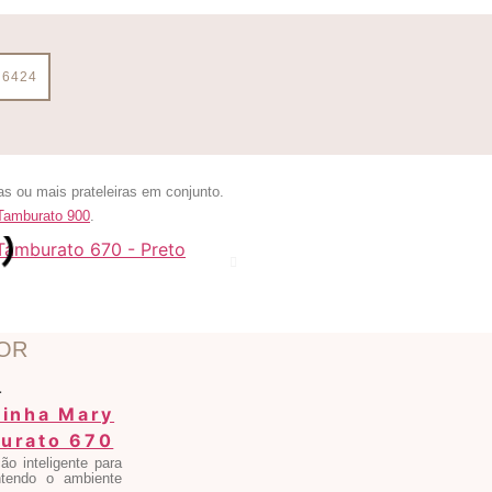
 6424
s ou mais prateleiras em conjunto.
 Tamburato 900
.
OR
L
ão inteligente para
ntendo o ambiente